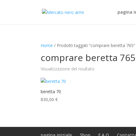
pagina i
Home
/ Prodotti taggati “comprare beretta 765”
comprare beretta 765
Visualizzazione del risultato
beretta 70
830,00
€
pagina iniziale
Shop
F.A.Q
Contatta