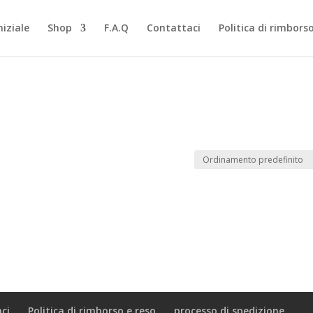
niziale
Shop
F.A.Q
Contattaci
Politica di rimbors
ci
Politica di rimborso e reso
processo di spedizione