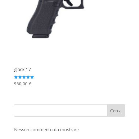
glock 17
950,00
€
Valutato
5.00
su 5
Cerca
Nessun commento da mostrare.