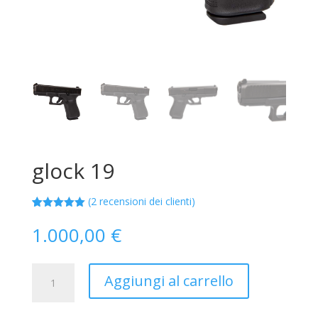
glock 19
(
2
recensioni dei clienti)
Valutato
2
5.00
su 5
1.000,00
€
su base
di
recensioni
glock
Aggiungi al carrello
19
quantità